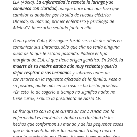
ELA (Adela).
La enfermedad le respeta la laringe y se
comunica con claridad
, aunque hace años que tuvo que
cambiar el andador por la silla de ruedas eléctrica.
Olmedo, su marido, primer enfermero y psicólogo de
Adela-CV, la escucha sentado junto a ella.
Como Javier Cabo, Berenguer tardó cerca de dos años en
comunicar sus síntomas, sólo que ella no tenía ninguna
duda de lo que le estaba pasando. Padece el tipo
marginal de ELA, el que tiene origen genético. En 2008,
la
muerte de su madre estaba aún muy reciente y quería
dejar respirar a sus hermanos
y sobrinos antes de
convertirse en la siguiente afectada de la familia. Pese a
su positivo, nadie más en su casa se ha hecho pruebas.
«En esto, lo de cogerlo a tiempo no significa nada; no
tiene cura», explica la presidenta de Adela-CV.
La franqueza con la que cuenta su convivencia con la
enfermedad es balsámica. Habla con claridad de los
hechos que conforman su mundo y de las pequeñas cosas
que le dan sentido. «Por las mañanas trabajo mucho
para la asociación por Skype. Y luego tengo mucha vida