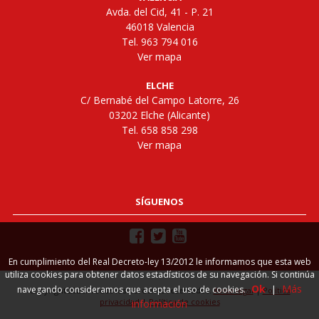
Avda. del Cid, 41 - P. 21
46018 Valencia
Tel. 963 794 016
Ver mapa
ELCHE
C/ Bernabé del Campo Latorre, 26
03202 Elche (Alicante)
Tel. 658 858 298
Ver mapa
SÍGUENOS
En cumplimiento del Real Decreto-ley 13/2012 le informamos que esta web
utiliza cookies para obtener datos estadísticos de su navegación. Si continúa
Ok
Más
navegando consideramos que acepta el uso de cookies.
|
Copyright 2026. Todos los derechos reservados.
Aviso legal
|
Política
privacidad
|
Política de cookies
información