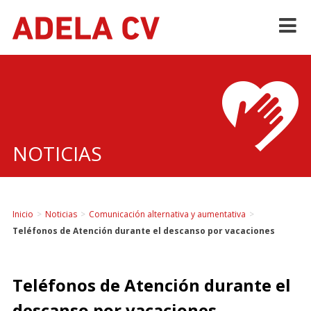
Skip
to
content
NOTICIAS
Inicio
>
Noticias
>
Comunicación alternativa y aumentativa
>
Teléfonos de Atención durante el descanso por vacaciones
Teléfonos de Atención durante el
descanso por vacaciones