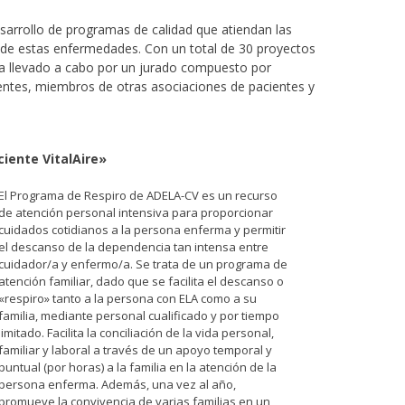
esarrollo de programas de calidad que atiendan las
o de estas enfermedades. Con un total de 30 proyectos
 ha llevado a cabo por un jurado compuesto por
entes, miembros de otras asociaciones de pacientes y
iente VitalAire»
El Programa de Respiro de ADELA-CV es un recurso
de atención personal intensiva para proporcionar
cuidados cotidianos a la persona enferma y permitir
el descanso de la dependencia tan intensa entre
cuidador/a y enfermo/a. Se trata de un programa de
atención familiar, dado que se facilita el descanso o
«respiro» tanto a la persona con ELA como a su
familia, mediante personal cualificado y por tiempo
limitado. Facilita la conciliación de la vida personal,
familiar y laboral a través de un apoyo temporal y
puntual (por horas) a la familia en la atención de la
persona enferma. Además, una vez al año,
promueve la convivencia de varias familias en un