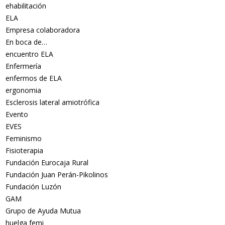
ehabilitación
ELA
Empresa colaboradora
En boca de…
encuentro ELA
Enfermería
enfermos de ELA
ergonomia
Esclerosis lateral amiotrófica
Evento
EVES
Feminismo
Fisioterapia
Fundación Eurocaja Rural
Fundación Juan Perán-Pikolinos
Fundación Luzón
GAM
Grupo de Ayuda Mutua
huelga femi