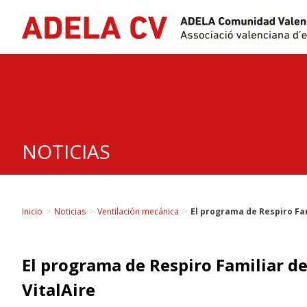
Skip
to
content
NOTICIAS
Inicio
>
Noticias
>
Ventilación mecánica
>
El programa de Respiro Fa
El programa de Respiro Familiar d
VitalAire