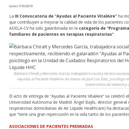
lunes 7/10/2019
La
III Convocatoria de “Ayudas al Paciente VitalAire”
ha rec
que contribuyen a mejorar la calidad de vida de los pacientes c
ADELA-CV ha sido galardonada en la
categoría de “Programas
familiares de pacientes en terapias respiratorias”
.
Bárbara Chiralt y Mercedes García, trabajadora social y técnica socios
«Ayudas al Paciente VitalAire» de manos de José Luis Díaz, psicólogo 
Universitario de Valencia y
El acto de entrega de “Ayudas al Paciente VitalAire” se celebró e
Universidad Autónoma de Madrid. Ángel Bajils, director general
respiratorias domiciliarias de Air Liquide Healthcare) ha destaca
que “tiene una gran repercusión en la vida tanto de los paciente
ASOCIACIONES DE PACIENTES PREMIADAS