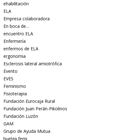
ehabilitación
ELA
Empresa colaboradora
En boca de…
encuentro ELA
Enfermería
enfermos de ELA
ergonomia
Esclerosis lateral amiotrófica
Evento
EVES
Feminismo
Fisioterapia
Fundación Eurocaja Rural
Fundación Juan Perán-Pikolinos
Fundación Luzón
GAM
Grupo de Ayuda Mutua
huelga femi