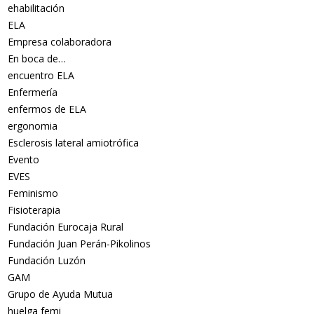
ehabilitación
ELA
Empresa colaboradora
En boca de…
encuentro ELA
Enfermería
enfermos de ELA
ergonomia
Esclerosis lateral amiotrófica
Evento
EVES
Feminismo
Fisioterapia
Fundación Eurocaja Rural
Fundación Juan Perán-Pikolinos
Fundación Luzón
GAM
Grupo de Ayuda Mutua
huelga femi