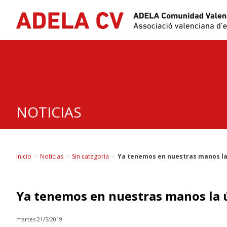
Skip
to
content
NOTICIAS
Inicio
>
Noticias
>
Sin categoría
>
Ya tenemos en nuestras manos la
Ya tenemos en nuestras manos la 
martes 21/5/2019