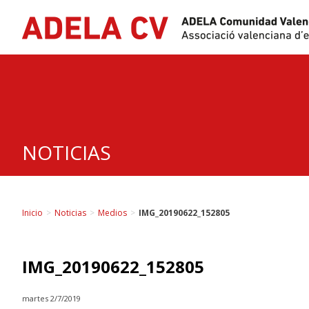
Skip
to
content
NOTICIAS
Inicio
>
Noticias
>
Medios
>
IMG_20190622_152805
IMG_20190622_152805
martes 2/7/2019