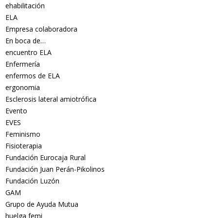
ehabilitación
ELA
Empresa colaboradora
En boca de…
encuentro ELA
Enfermería
enfermos de ELA
ergonomia
Esclerosis lateral amiotrófica
Evento
EVES
Feminismo
Fisioterapia
Fundación Eurocaja Rural
Fundación Juan Perán-Pikolinos
Fundación Luzón
GAM
Grupo de Ayuda Mutua
huelga femi