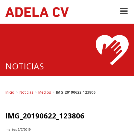
Skip
to
content
NOTICIAS
Inicio
>
Noticias
>
Medios
>
IMG_20190622_123806
IMG_20190622_123806
martes 2/7/2019