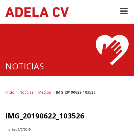
Skip
to
content
NOTICIAS
Inicio
>
Noticias
>
Medios
>
IMG_20190622_103526
IMG_20190622_103526
martes 2/7/2019