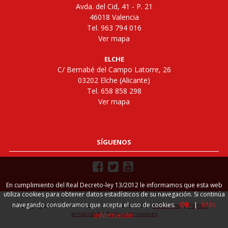
Avda. del Cid, 41 - P. 21
46018 Valencia
Tel. 963 794 016
Ver mapa
ELCHE
C/ Bernabé del Campo Latorre, 26
03202 Elche (Alicante)
Tel. 658 858 298
Ver mapa
SÍGUENOS
En cumplimiento del Real Decreto-ley 13/2012 le informamos que esta web
utiliza cookies para obtener datos estadísticos de su navegación. Si continúa
Ok
Más
navegando consideramos que acepta el uso de cookies.
|
Copyright 2026. Todos los derechos reservados.
Aviso legal
|
Política
privacidad
|
Política de cookies
información