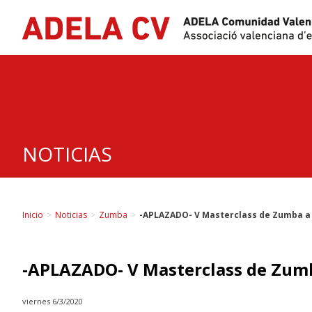
Skip
to
content
NOTICIAS
Inicio
>
Noticias
>
Zumba
>
-APLAZADO- V Masterclass de Zumba a 
-APLAZADO- V Masterclass de Zumb
viernes 6/3/2020