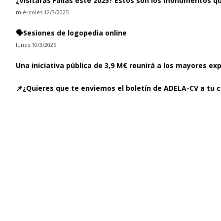
¿Visitarás Fallas este 2025? Estos son los monumentos q
miércoles 12/3/2025
🗣️Sesiones de logopedia online
lunes 10/3/2025
Una iniciativa pública de 3,9 M€ reunirá a los mayores ex
📌¿Quieres que te enviemos el boletín de ADELA-CV a tu c