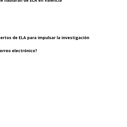
ue hablarán de ELA en València
pertos de ELA para impulsar la investigación
orreo electrónico?