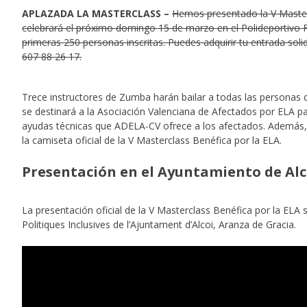
APLAZADA LA MASTERCLASS –
Hemos presentado la V Maste
celebrará el próximo domingo 15 de marzo en el Polideportivo F
primeras 250 personas inscritas. Puedes adquirir tu entrada soli
607 88 26 17.
Trece instructores de Zumba harán bailar a todas las personas 
se destinará a la Asociación Valenciana de Afectados por ELA par
ayudas técnicas que ADELA-CV ofrece a los afectados. Además, l
la camiseta oficial de la V Masterclass Benéfica por la ELA.
Presentación en el Ayuntamiento de Al
La presentación oficial de la V Masterclass Benéfica por la ELA 
Politiques Inclusives de l’Ajuntament d’Alcoi, Aranza de Gracia.