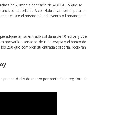
rclass de Zumba a beneficio de ADELA-CV que se
rancisco Laporta de Alcoi. Habrá camisetas para las
daria de 10 € el mismo día del evento o llamando al
que adquieran su entrada solidaria de 10 euros y que
a apoyar los servicios de Fisioterapia y el banco de
os 250 que compren su entrada solidaria, recibirán
coy
se presentó el 5 de marzo por parte de la regidora de