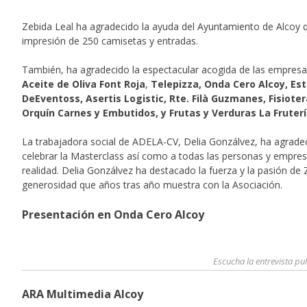
Zebida Leal ha agradecido la ayuda del Ayuntamiento de Alcoy 
impresión de 250 camisetas y entradas.
También, ha agradecido la espectacular acogida de las empresa
Aceite de Oliva Font Roja
,
Telepizza, Onda Cero Alcoy, Est
DeEventoss, Asertis Logistic, Rte. Filà Guzmanes, Fisiotera
Orquín Carnes y Embutidos, y Frutas y Verduras La Fruter
La trabajadora social de ADELA-CV, Delia Gonzálvez, ha agrade
celebrar la Masterclass así como a todas las personas y empre
realidad. Delia Gonzálvez ha destacado la fuerza y la pasión de
generosidad que años tras año muestra con la Asociación.
Presentación en Onda Cero Alcoy
Escucha la entrevista p
ARA Multimedia Alcoy