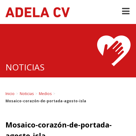
Skip
to
content
NOTICIAS
Inicio
>
Noticias
>
Medios
>
Mosaico-corazón-de-portada-agosto-isla
Mosaico-corazón-de-portada-
agosto-isla