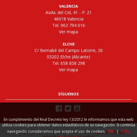
VALENCIA
Avda. del Cid, 41 - P. 21
46018 Valencia
Tel. 963 794 016
Ver mapa
ELCHE
C/ Bernabé del Campo Latorre, 26
03202 Elche (Alicante)
Tel. 658 858 298
Ver mapa
SÍGUENOS
En cumplimiento del Real Decreto-ley 13/2012 le informamos que esta web
utiliza cookies para obtener datos estadísticos de su navegación. Si continúa
Ok
Más
navegando consideramos que acepta el uso de cookies.
|
Copyright 2026. Todos los derechos reservados.
Aviso legal
|
Política
privacidad
|
Política de cookies