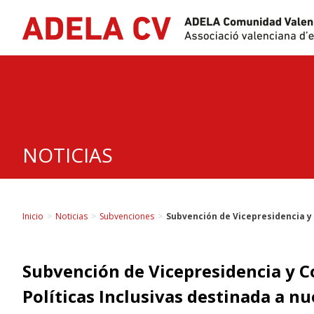
Skip
to
content
NOTICIAS
Inicio
>
Noticias
>
Subvenciones
>
Subvención de Vicepresidencia y 
Subvención de Vicepresidencia y Co
Políticas Inclusivas destinada a n