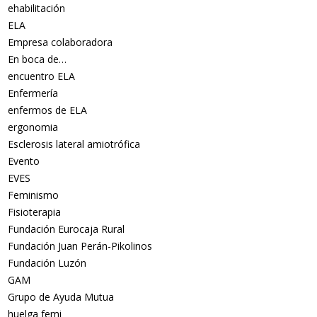
ehabilitación
ELA
Empresa colaboradora
En boca de…
encuentro ELA
Enfermería
enfermos de ELA
ergonomia
Esclerosis lateral amiotrófica
Evento
EVES
Feminismo
Fisioterapia
Fundación Eurocaja Rural
Fundación Juan Perán-Pikolinos
Fundación Luzón
GAM
Grupo de Ayuda Mutua
huelga femi