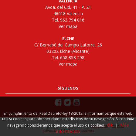
VALENCIA
Avda. del Cid, 41 - P. 21
46018 Valencia
Tel. 963 794 016
Ver mapa
ELCHE
C/ Bernabé del Campo Latorre, 26
03202 Elche (Alicante)
Tel. 658 858 298
Ver mapa
SÍGUENOS
En cumplimiento del Real Decreto-ley 13/2012 le informamos que esta web
utiliza cookies para obtener datos estadísticos de su navegación. Si continúa
Ok
Más
navegando consideramos que acepta el uso de cookies.
|
Copyright 2026. Todos los derechos reservados.
Aviso legal
|
Política
privacidad
|
Política de cookies
información