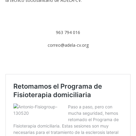
la técnico sociosanitario de ADELA-CV:
963 794 016
correo@adela-cv.org