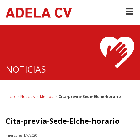
Skip
to
content
NOTICIAS
Inicio
>
Noticias
>
Medios
>
Cita-previa-Sede-Elche-horario
Cita-previa-Sede-Elche-horario
miércoles 1/7/2020