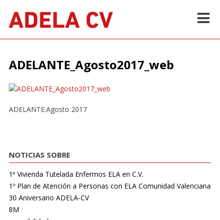
Skip
to
content
Inicio
>
Revista
>
ADELANTE_Agosto2017_web
ADELANTE_Agosto2017_web
ADELANTE.Agosto 2017
NOTICIAS SOBRE
1ª Vivienda Tutelada Enfermos ELA en C.V.
1º Plan de Atención a Personas con ELA Comunidad Valenciana
30 Aniversario ADELA-CV
8M