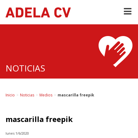
Skip
to
content
NOTICIAS
Inicio
>
Noticias
>
Medios
>
mascarilla freepik
mascarilla freepik
lunes 1/6/2020