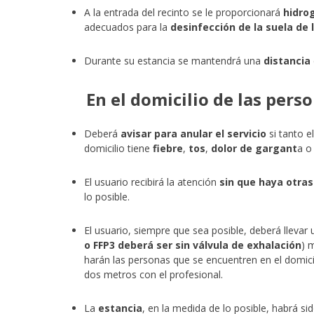
A la entrada del recinto se le proporcionará
hidrog
adecuados para la
desinfección de la suela de l
Durante su estancia se mantendrá una
distancia
En el domicilio de las pers
Deberá
avisar para anular el servicio
si tanto 
domicilio tiene
fiebre
,
tos
,
dolor de gargant
a o
El usuario recibirá la atención
sin que haya otra
lo posible.
El usuario, siempre que sea posible, deberá llevar
o FFP3 deberá ser sin válvula de exhalación
) 
harán las personas que se encuentren en el domicil
dos metros con el profesional.
La
estancia
, en la medida de lo posible, habrá si