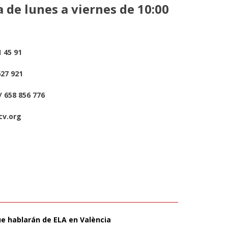
 de lunes a viernes de 10:00
1 45 91
627 921
/ 658 856 776
cv.org
ue hablarán de ELA en València