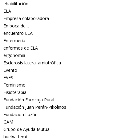
ehabilitación
ELA
Empresa colaboradora
En boca de…
encuentro ELA
Enfermería
enfermos de ELA
ergonomia
Esclerosis lateral amiotrófica
Evento
EVES
Feminismo
Fisioterapia
Fundación Eurocaja Rural
Fundación Juan Perán-Pikolinos
Fundación Luzón
GAM
Grupo de Ayuda Mutua
huelga femi