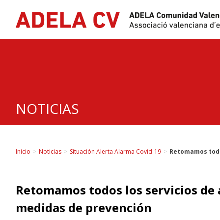
Skip
to
content
NOTICIAS
Inicio
>
Noticias
>
Situación Alerta Alarma Covid-19
>
Retomamos todos
Retomamos todos los servicios de
medidas de prevención