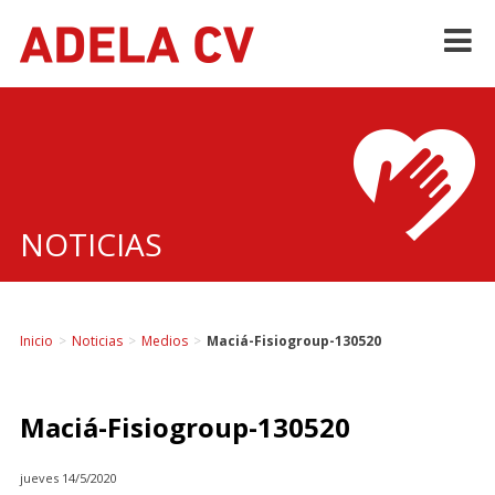
Skip
to
content
NOTICIAS
Inicio
>
Noticias
>
Medios
>
Maciá-Fisiogroup-130520
Maciá-Fisiogroup-130520
jueves 14/5/2020