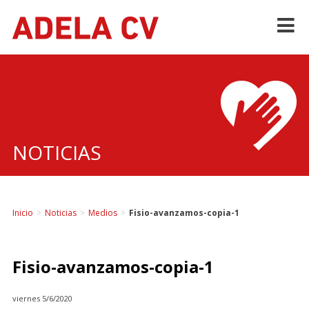
Skip
to
content
NOTICIAS
Inicio
>
Noticias
>
Medios
>
Fisio-avanzamos-copia-1
Fisio-avanzamos-copia-1
viernes 5/6/2020