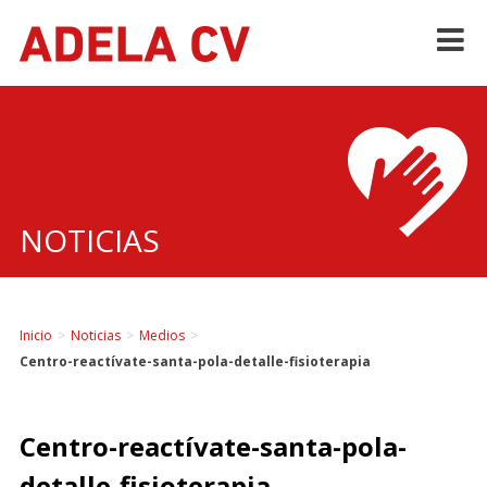
Skip
to
content
NOTICIAS
Inicio
>
Noticias
>
Medios
>
Centro-reactívate-santa-pola-detalle-fisioterapia
Centro-reactívate-santa-pola-
detalle-fisioterapia