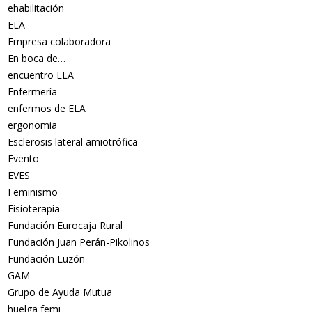
ehabilitación
ELA
Empresa colaboradora
En boca de…
encuentro ELA
Enfermería
enfermos de ELA
ergonomia
Esclerosis lateral amiotrófica
Evento
EVES
Feminismo
Fisioterapia
Fundación Eurocaja Rural
Fundación Juan Perán-Pikolinos
Fundación Luzón
GAM
Grupo de Ayuda Mutua
huelga femi