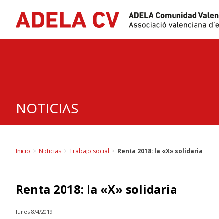
Skip
to
content
NOTICIAS
Inicio
>
Noticias
>
Trabajo social
>
Renta 2018: la «X» solidaria
Renta 2018: la «X» solidaria
lunes 8/4/2019