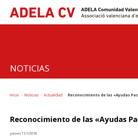
Skip
to
content
NOTICIAS
Inicio
>
Noticias
>
Actualidad
>
Reconocimiento de las «Ayudas Pac
Reconocimiento de las «Ayudas Pac
jueves 11/1/2018