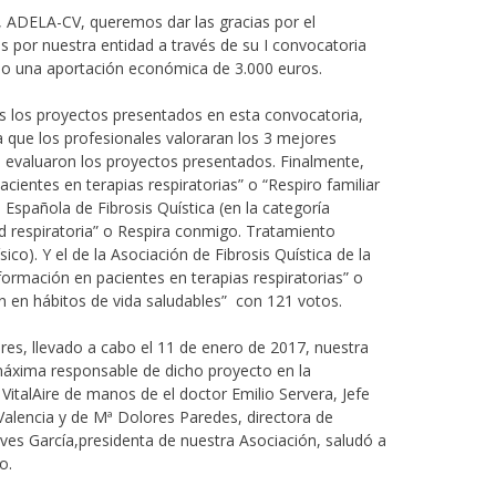
a, ADELA-CV, queremos dar las gracias por el
s por nuestra entidad a través de su I convocatoria
do una aportación económica de 3.000 euros.
s los proyectos presentados en esta convocatoria,
 que los profesionales valoraran los 3 mejores
. evaluaron los proyectos presentados. Finalmente,
ientes en terapias respiratorias” o “Respiro familiar
Española de Fibrosis Quística (en la categoría
 respiratoria” o Respira conmigo. Tratamiento
ísico). Y el de la Asociación de Fibrosis Quística de la
ormación en pacientes en terapias respiratorias” o
ión en hábitos de vida saludables” con 121 votos.
res, llevado a cabo el 11 de enero de 2017, nuestra
máxima responsable de dicho proyecto en la
 VitalAire de manos de el doctor Emilio Servera, Jefe
 Valencia y de Mª Dolores Paredes, directora de
ieves García,presidenta de nuestra Asociación, saludó a
o.