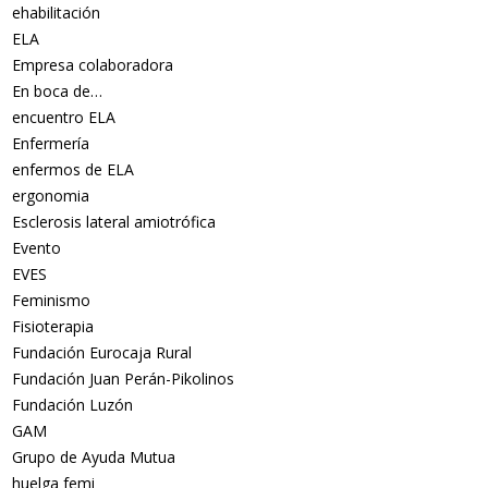
ehabilitación
ELA
Empresa colaboradora
En boca de…
encuentro ELA
Enfermería
enfermos de ELA
ergonomia
Esclerosis lateral amiotrófica
Evento
EVES
Feminismo
Fisioterapia
Fundación Eurocaja Rural
Fundación Juan Perán-Pikolinos
Fundación Luzón
GAM
Grupo de Ayuda Mutua
huelga femi