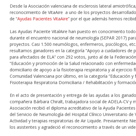
Desde la Asociación valenciana de esclerosis lateral amiotrófic
reconocimiento de VitaAire a uno de los proyectos desarrollado
de “
Ayudas Pacientes VitaAire
” por el que además hemos recibi
Las Ayudas Paciente VitalAire han puesto en conocimiento todo
durante el encuentro nacional de neumología (SEPAR 2017) para
proyectos. Casi 1.500 neumólogos, enfermeros, psicólogos, etc
resultamos ganadores en la categoría “Apoyo a cuidadores de pac
para afectados de ELA” con 292 votos, junto al de la Federación 
“Educación y promoción de la Salud relacionado con enfermedad
domiciliario de apoyo a la fisioterapia respiratoria y al ejercicio f
Comunidad Valenciana por último, en la categoría “Educación y f
Fisioterapia Respiratoria Domiciliaria / Rehabilitación y formac
En el acto de presentación y entrega de las ayudas a los ganado
compañera Bárbara Chiralt, trabajadora social de ADELA-CV y 
Asociación recibió el diploma acreditativo de la Ayuda Pacientes
del Servicio de Neumología del Hospital Clínico Universitario de
Actividad y terapias respiratorias de Air Liquide. Previamente N
los asistentes y agradeció el reconocimiento a través de un vide