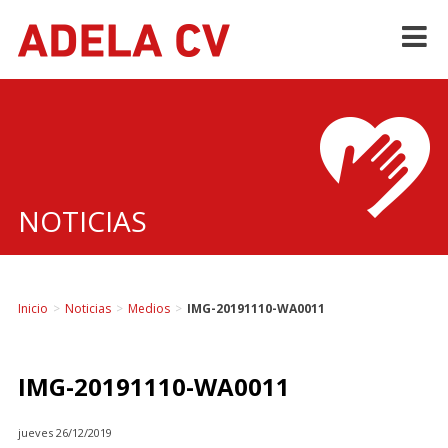
Skip
to
content
NOTICIAS
Inicio
>
Noticias
>
Medios
>
IMG-20191110-WA0011
IMG-20191110-WA0011
jueves 26/12/2019