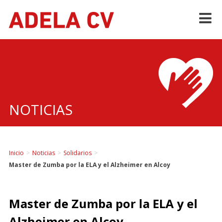
Skip
to
content
NOTICIAS
Inicio
>
Noticias
>
Solidarios
>
Master de Zumba por la ELA y el Alzheimer en Alcoy
Master de Zumba por la ELA y el
Alzheimer en Alcoy