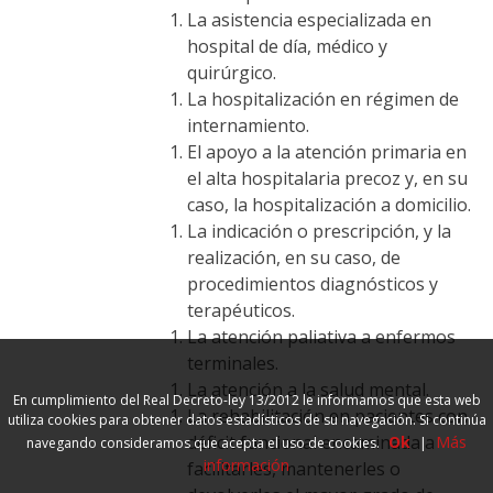
La asistencia especializada en
hospital de día, médico y
quirúrgico.
La hospitalización en régimen de
internamiento.
El apoyo a la atención primaria en
el alta hospitalaria precoz y, en su
caso, la hospitalización a domicilio.
La indicación o prescripción, y la
realización, en su caso, de
procedimientos diagnósticos y
terapéuticos.
La atención paliativa a enfermos
terminales.
La atención a la salud mental.
En cumplimiento del Real Decreto-ley 13/2012 le informamos que esta web
La rehabilitación en pacientes con
utiliza cookies para obtener datos estadísticos de su navegación. Si continúa
déficit funcional encaminada a
Ok
Más
navegando consideramos que acepta el uso de cookies.
|
información
facilitarles, mantenerles o