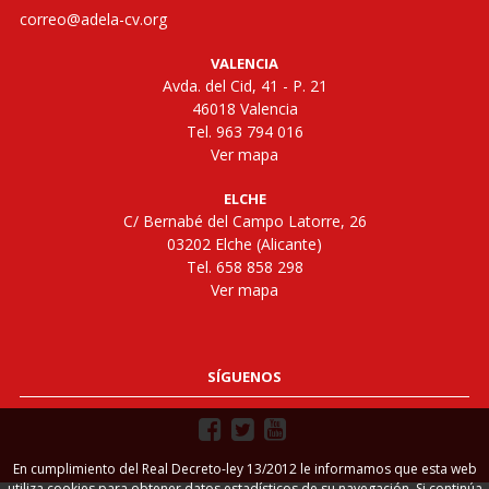
correo@adela-cv.org
VALENCIA
Avda. del Cid, 41 - P. 21
46018 Valencia
Tel. 963 794 016
Ver mapa
ELCHE
C/ Bernabé del Campo Latorre, 26
03202 Elche (Alicante)
Tel. 658 858 298
Ver mapa
SÍGUENOS
En cumplimiento del Real Decreto-ley 13/2012 le informamos que esta web
utiliza cookies para obtener datos estadísticos de su navegación. Si continúa