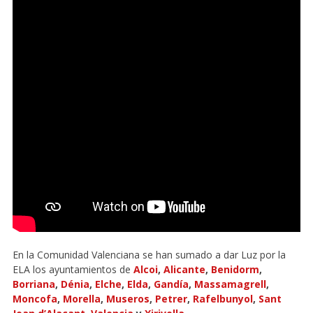
En la Comunidad Valenciana se han sumado a dar Luz por la
ELA los ayuntamientos de
Alcoi
,
Alicante
,
Benidorm
,
Borriana
,
Dénia
,
Elche
,
Elda
,
Gandía
,
Massamagrell
,
Moncofa
,
Morella
,
Museros
,
Petrer
,
Rafelbunyol
,
Sant