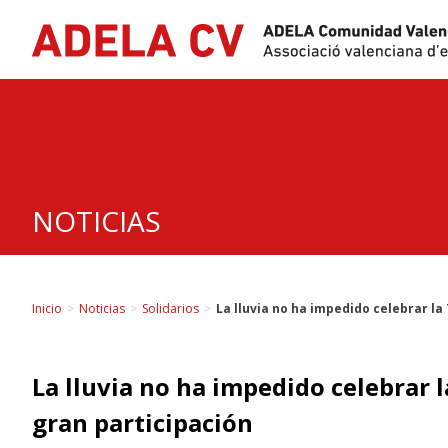
Skip
to
content
NOTICIAS
Inicio
>
Noticias
>
Solidarios
>
La lluvia no ha impedido celebrar la
La lluvia no ha impedido celebrar l
gran participación