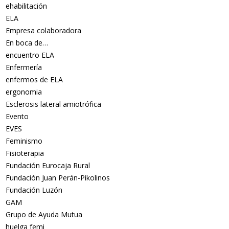
ehabilitación
ELA
Empresa colaboradora
En boca de…
encuentro ELA
Enfermería
enfermos de ELA
ergonomia
Esclerosis lateral amiotrófica
Evento
EVES
Feminismo
Fisioterapia
Fundación Eurocaja Rural
Fundación Juan Perán-Pikolinos
Fundación Luzón
GAM
Grupo de Ayuda Mutua
huelga femi