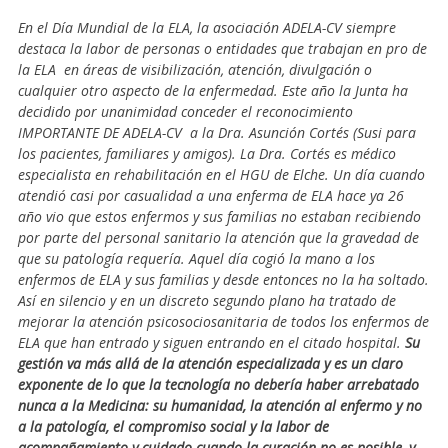
En el Día Mundial de la ELA, la asociación ADELA-CV siempre
destaca la labor de personas o entidades que trabajan en pro de
la ELA en áreas de visibilización, atención, divulgación o
cualquier otro aspecto de la enfermedad. Este año la Junta ha
decidido por unanimidad conceder el reconocimiento
IMPORTANTE DE ADELA-CV a la Dra. Asunción Cortés (Susi para
los pacientes, familiares y amigos). La Dra. Cortés es médico
especialista en rehabilitación en el HGU de Elche. Un día cuando
atendió casi por casualidad a una enferma de ELA hace ya 26
año vio que estos enfermos y sus familias no estaban recibiendo
por parte del personal sanitario la atención que la gravedad de
que su patología requería. Aquel día cogió la mano a los
enfermos de ELA y sus familias y desde entonces no la ha soltado.
Así en silencio y en un discreto segundo plano ha tratado de
mejorar la atención psicosociosanitaria de todos los enfermos de
ELA que han entrado y siguen entrando en el citado hospital.
Su
gestión va más allá de la atención especializada y es un claro
exponente de lo que la tecnología no debería haber arrebatado
nunca a la Medicina: su humanidad, la atención al enfermo y no
a la patología, el compromiso social y la labor de
acompañamiento y cuidado cuando la curación no es posible, y