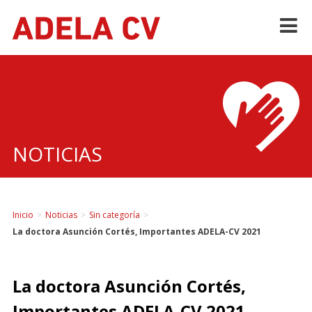
Skip
to
content
NOTICIAS
Inicio
>
Noticias
>
Sin categoría
>
La doctora Asunción Cortés, Importantes ADELA-CV 2021
La doctora Asunción Cortés,
Importantes ADELA-CV 2021