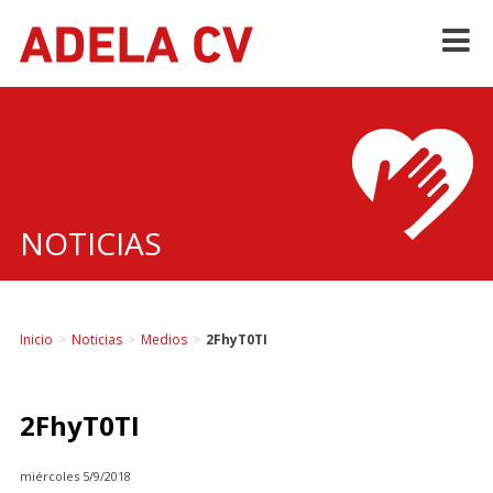
Skip
to
content
NOTICIAS
Inicio
>
Noticias
>
Medios
>
2FhyT0TI
2FhyT0TI
miércoles 5/9/2018