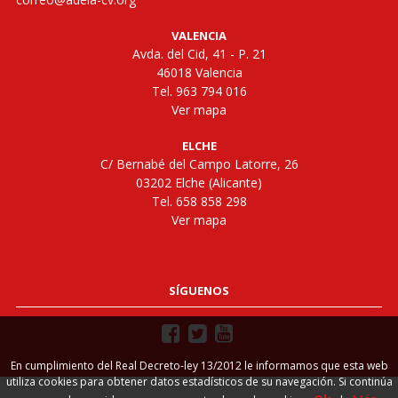
VALENCIA
Avda. del Cid, 41 - P. 21
46018 Valencia
Tel. 963 794 016
Ver mapa
ELCHE
C/ Bernabé del Campo Latorre, 26
03202 Elche (Alicante)
Tel. 658 858 298
Ver mapa
SÍGUENOS
En cumplimiento del Real Decreto-ley 13/2012 le informamos que esta web
utiliza cookies para obtener datos estadísticos de su navegación. Si continúa