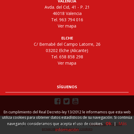
VALENCIA
Avda. del Cid, 41 - P. 21
46018 Valencia
Tel. 963 794 016
Ver mapa
ELCHE
C/ Bernabé del Campo Latorre, 26
03202 Elche (Alicante)
Tel. 658 858 298
Ver mapa
SÍGUENOS
En cumplimiento del Real Decreto-ley 13/2012 le informamos que esta web
utiliza cookies para obtener datos estadísticos de su navegación. Si continúa
Ok
Más
navegando consideramos que acepta el uso de cookies.
|
Copyright 2026. Todos los derechos reservados.
Aviso legal
|
Política
privacidad
|
Política de cookies
información