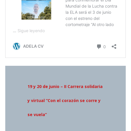
19 y 20 de junio – II Carrera solidaria
y virtual “Con el corazón se corre y
se vuela”