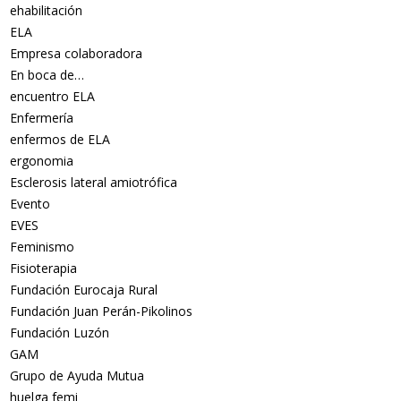
ehabilitación
ELA
Empresa colaboradora
En boca de…
encuentro ELA
Enfermería
enfermos de ELA
ergonomia
Esclerosis lateral amiotrófica
Evento
EVES
Feminismo
Fisioterapia
Fundación Eurocaja Rural
Fundación Juan Perán-Pikolinos
Fundación Luzón
GAM
Grupo de Ayuda Mutua
huelga femi