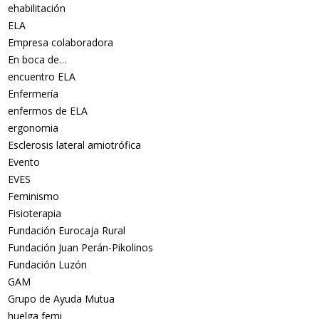
ehabilitación
ELA
Empresa colaboradora
En boca de…
encuentro ELA
Enfermería
enfermos de ELA
ergonomia
Esclerosis lateral amiotrófica
Evento
EVES
Feminismo
Fisioterapia
Fundación Eurocaja Rural
Fundación Juan Perán-Pikolinos
Fundación Luzón
GAM
Grupo de Ayuda Mutua
huelga femi