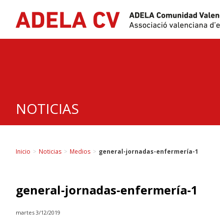
Skip
to
content
NOTICIAS
Inicio
>
Noticias
>
Medios
>
general-jornadas-enfermería-1
general-jornadas-enfermería-1
martes 3/12/2019