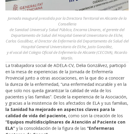
Jornada inaugural presidida por la Directora Territorial en Alicante de la
Conselleria
de Sanidad Universal y Salud Pública, Encarna Llinares, el gerente del
Departamento de Salud del Hospital General Universitario de Elche,
Carlos Gosálbez, el Director de Enfermería del Departamento de Salud del
Hospital General Universitario de Elche, Justo González,
y el vocal del Colegio Oficial de Enfermería de Alicante (CECOVA), Ricardo
Martín.
La trabajadora social de ADELA-CV, Delia Gonzálvez, participó
en la mesa de experiencias de la Jornada de Enfermería
Provincial junto a otras asociaciones, en la que dio a conocer
la dureza de la enfermedad, “una enfermedad incurable y en la
que solo nos queda garantizar la calidad de vida de los
pacientes y las familias”. Desde la experiencia de la Asociación,
y gracias a la insistencia de los afectados de ELA y sus familias,
la Sanidad ha mejorado en aspectos claves para la
calidad de vida del paciente,
como son la creación de los
“Equipos multidisciplinares de Atención al Paciente con
ELA”
y la consolidación de la figura de las
“Enfermeras