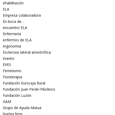
ehabilitación
ELA
Empresa colaboradora
En boca de…
encuentro ELA
Enfermería
enfermos de ELA
ergonomia
Esclerosis lateral amiotrófica
Evento
EVES
Feminismo
Fisioterapia
Fundación Eurocaja Rural
Fundación Juan Perán-Pikolinos
Fundación Luzón
GAM
Grupo de Ayuda Mutua
huelga femi