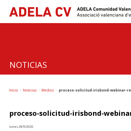
Skip
to
content
NOTICIAS
Inicio
>
Noticias
>
Medios
>
proceso-solicitud-irisbond-webinar-r
proceso-solicitud-irisbond-webina
lunes 28/9/2020