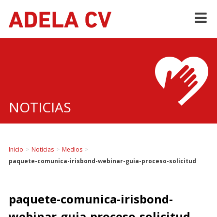
Skip
to
content
NOTICIAS
Inicio
>
Noticias
>
Medios
>
paquete-comunica-irisbond-webinar-guia-proceso-solicitud
paquete-comunica-irisbond-
webinar-guia-proceso-solicitud