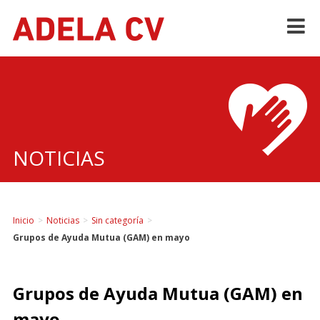
Skip
to
content
NOTICIAS
Inicio
>
Noticias
>
Sin categoría
>
Grupos de Ayuda Mutua (GAM) en mayo
Grupos de Ayuda Mutua (GAM) en
mayo