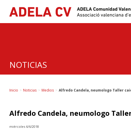
Skip
to
content
NOTICIAS
Inicio
>
Noticias
>
Medios
>
Alfredo Candela, neumologo Taller cai
Alfredo Candela, neumologo Taller
miércoles 6/6/2018