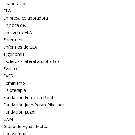
ehabilitación
ELA
Empresa colaboradora
En boca de…
encuentro ELA
Enfermería
enfermos de ELA
ergonomia
Esclerosis lateral amiotrófica
Evento
EVES
Feminismo
Fisioterapia
Fundación Eurocaja Rural
Fundación Juan Perán-Pikolinos
Fundación Luzón
GAM
Grupo de Ayuda Mutua
huelga femi