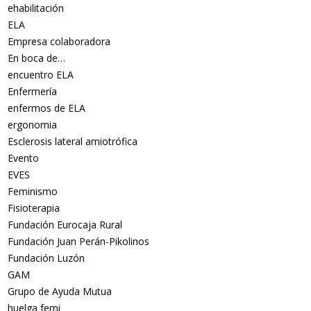
ehabilitación
ELA
Empresa colaboradora
En boca de…
encuentro ELA
Enfermería
enfermos de ELA
ergonomia
Esclerosis lateral amiotrófica
Evento
EVES
Feminismo
Fisioterapia
Fundación Eurocaja Rural
Fundación Juan Perán-Pikolinos
Fundación Luzón
GAM
Grupo de Ayuda Mutua
huelga femi