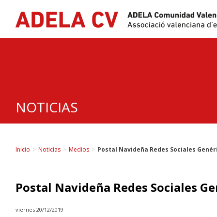
Skip
to
content
NOTICIAS
Inicio
>
Noticias
>
Medios
>
Postal Navideña Redes Sociales Genér
Postal Navideña Redes Sociales Ge
viernes 20/12/2019