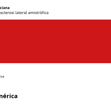
ica
nérica