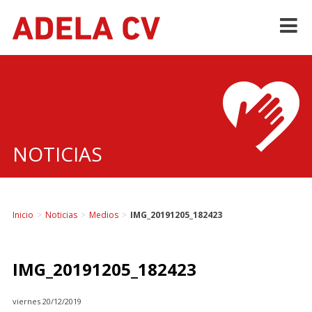
Skip
to
content
NOTICIAS
Inicio
>
Noticias
>
Medios
>
IMG_20191205_182423
IMG_20191205_182423
viernes 20/12/2019