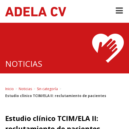
Skip
to
content
NOTICIAS
Inicio
>
Noticias
>
Sin categoría
>
Estudio clínico TCIM/ELA II: reclutamiento de pacientes
Estudio clínico TCIM/ELA II:
reclutamiento de pacientes