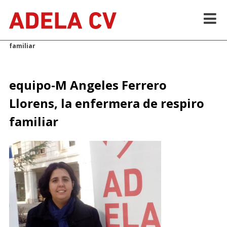
Skip
to
content
Inicio
>
Equipo
>
equipo-M Angeles Ferrero Llorens, la enfermera de respiro
familiar
equipo-M Angeles Ferrero
Llorens, la enfermera de respiro
familiar