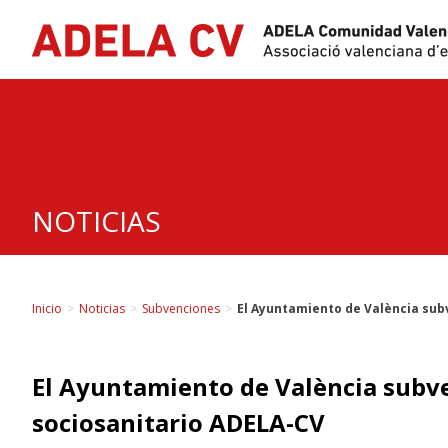
Skip
to
content
NOTICIAS
Inicio
>
Noticias
>
Subvenciones
>
El Ayuntamiento de València sub
El Ayuntamiento de València subv
sociosanitario ADELA-CV