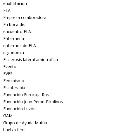
ehabilitación
ELA
Empresa colaboradora
En boca de…
encuentro ELA
Enfermería
enfermos de ELA
ergonomia
Esclerosis lateral amiotrófica
Evento
EVES
Feminismo
Fisioterapia
Fundación Eurocaja Rural
Fundación Juan Perán-Pikolinos
Fundación Luzón
GAM
Grupo de Ayuda Mutua
huelga femi