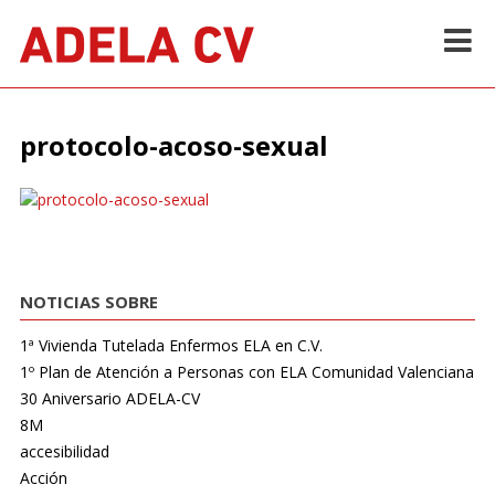
Skip
to
content
Inicio
>
Documentos
>
protocolo-acoso-sexual
protocolo-acoso-sexual
NOTICIAS SOBRE
1ª Vivienda Tutelada Enfermos ELA en C.V.
1º Plan de Atención a Personas con ELA Comunidad Valenciana
30 Aniversario ADELA-CV
8M
accesibilidad
Acción