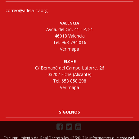
correo@adela-cv.org
VALENCIA
Avda. del Cid, 41 - P. 21
46018 Valencia
Tel. 963 794 016
Ver mapa
ELCHE
C/ Bernabé del Campo Latorre, 26
03202 Elche (Alicante)
Tel. 658 858 298
Ver mapa
SÍGUENOS
En cumplimiento del Real Decreto-ley 13/2012 le informamos que esta web