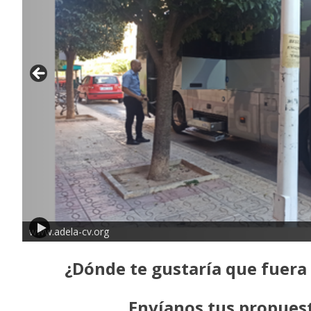
www.adela-cv.org
¿Dónde te gustaría que fuera
Envíanos tus propues