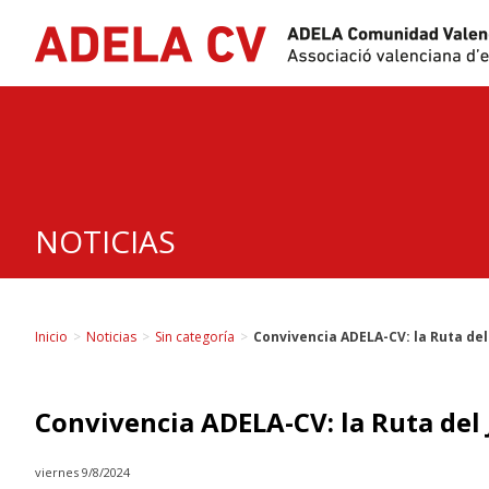
Skip
to
content
NOTICIAS
Inicio
>
Noticias
>
Sin categoría
>
Convivencia ADELA-CV: la Ruta del
Convivencia ADELA-CV: la Ruta del
viernes 9/8/2024