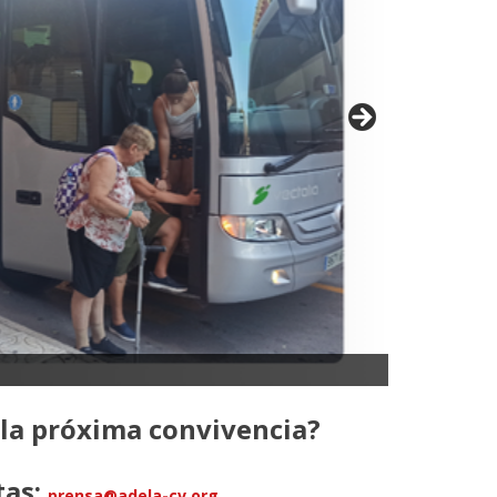
www.adela-cv
 la próxima convivencia?
tas:
prensa@adela-cv.org