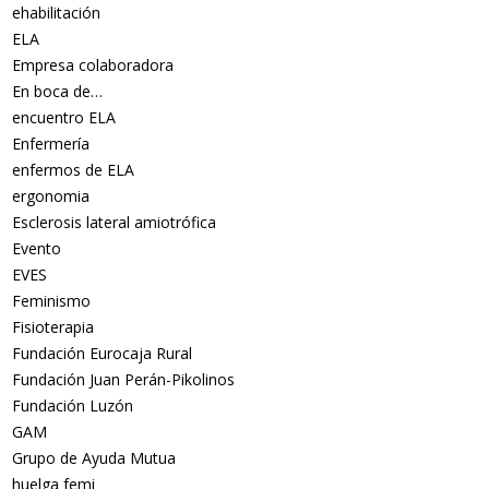
ehabilitación
ELA
Empresa colaboradora
En boca de…
encuentro ELA
Enfermería
enfermos de ELA
ergonomia
Esclerosis lateral amiotrófica
Evento
EVES
Feminismo
Fisioterapia
Fundación Eurocaja Rural
Fundación Juan Perán-Pikolinos
Fundación Luzón
GAM
Grupo de Ayuda Mutua
huelga femi